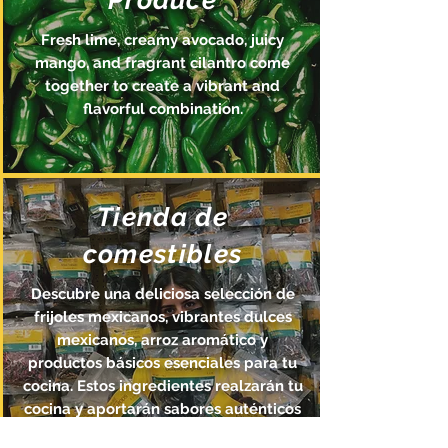
Produce
Fresh lime, creamy avocado, juicy
mango, and fragrant cilantro come
together to create a vibrant and
flavorful combination.
Tienda de
comestibles
Descubre una deliciosa selección de
frijoles mexicanos, vibrantes dulces
mexicanos, arroz aromático y
productos básicos esenciales para tu
cocina. Estos ingredientes realzarán tu
cocina y aportarán sabores auténticos
a tus comidas.